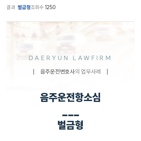
결과
벌금형
조회수
1250
DAERYUN LAWFIRM
음주운전
변호사
의 업무사례
음주운전항소심
___
벌금형