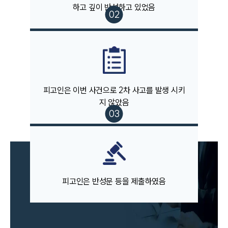
고객의 소리
하고 깊이 반성하고 있었음
통합검색
AI대륜
업무사례
주요 업무사례
사례분석/최신동향
피고인은 이번 사건으로 2차 사고를 발생 시키
법률정보
지 않았음
법률지식인
고객후기
업무분야
음주교통사고대응부 업무
피고인은 반성문 등을 제출하였음
전체
구성원 소개