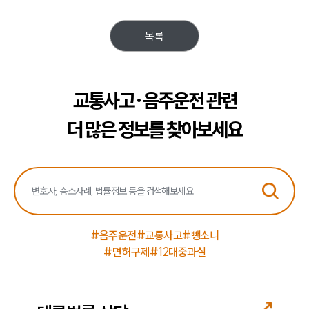
목록
교통사고·음주운전 관련
더 많은 정보를 찾아보세요
#음주운전
#교통사고
#뺑소니
#면허구제
#12대중과실