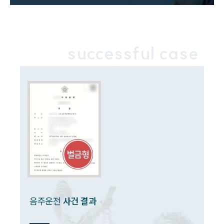
음주운전·교통사고전문변호사추천
소식/자료
successful case
언론보도
공지사항
법률 블로그
법률서식
뉴스레터/브로슈어
세미나
대륜법률상담예약
대륜법률상담예약
음주운전
사건 결과