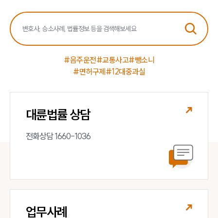
음주교통사고대응부 업무
전체
구성원 소개
#음주운전
#교통사고
#뺑소니
음주운전·교통사고전문변호사추천
#면허구제
#12대중과실
소식/자료
대륜법률 상담
언론보도
공지사항
전화상담 1660-1036
법률 블로그
법률서식
뉴스레터/브로슈어
세미나
대륜법률상담예약
업무사례