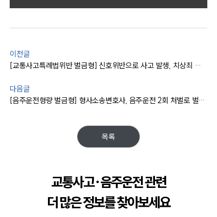
팀소개
팀소개
대륜의 강점
오시는 길
글로벌 파트너 로펌
이전글
고객의 소리
[교통사고특례법위반 벌금형] 신호위반으로 사고 발생, 치상죄 벌금형 방어 성공
통합검색
AI대륜
다음글
[음주운전형량 벌금형] 형사소송변호사, 음주운전 2회 처벌로 벌금형 처분받게 함
업무사례
주요 업무사례
목록
사례분석/최신동향
법률정보
법률지식인
고객후기
교통사고·음주운전 관련
더 많은 정보를 찾아보세요
업무분야