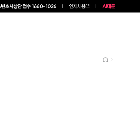
변호사상담 접수
1660-1036
인재채용
AI대륜
구성원 소개
소식/자료
팀소개
팀소개
대륜의 강점
오시는 길
글로벌 파트너 로펌
고객의 소리
통합검색
AI대륜