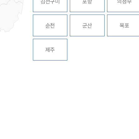
김천구미
포항
의정부
순천
군산
목포
제주