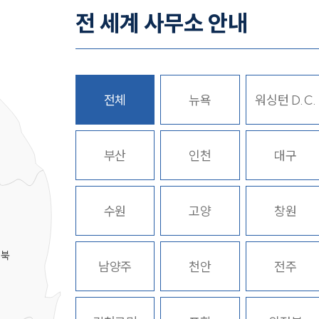
전 세계 사무소 안내
전체
뉴욕
워싱턴 D.C.
히
부산
인천
대구
수원
고양
창원
경북
남양주
천안
전주