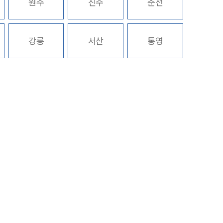
원주
진주
춘천
구성원 소개
강릉
서산
통영
음주운전·교통사고전문변호사추천
소식/자료
언론보도
공지사항
법률 블로그
법률서식
뉴스레터/브로슈어
세미나