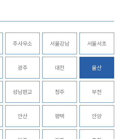
업무사례
주요 업무사례
주사무소
서울강남
서울서초
사례분석/최신동향
스토리
법률정보
광주
대전
울산
법률지식인
고객후기
성남판교
청주
부천
업무분야
안산
평택
안양
음주교통사고대응부 업무
전체