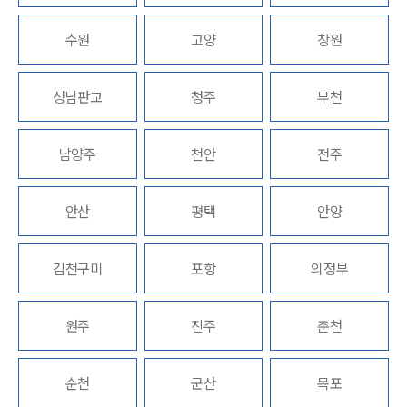
수원
고양
창원
업무분야
음주교통사고대응부 업무
성남판교
청주
부천
전체
남양주
천안
전주
구성원 소개
음주운전·교통사고전문변호사추천
안산
평택
안양
소식/자료
김천구미
포항
의정부
언론보도
공지사항
원주
진주
춘천
법률 블로그
법률서식
뉴스레터/브로슈어
순천
군산
목포
세미나