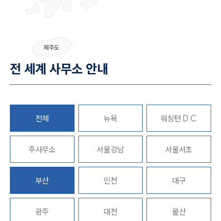
팀소개
제주도
전 세계 사무소 안내
팀소개
대륜의 강점
오시는 길
글로벌 파트너 로펌
고객의 소리
통합검색
전체
뉴욕
워싱턴 D.C.
AI대륜
주사무소
서울강남
서울서초
업무사례
주요 업무사례
부산
인천
대구
사례분석/최신동향
법률정보
법률지식인
광주
대전
울산
고객후기