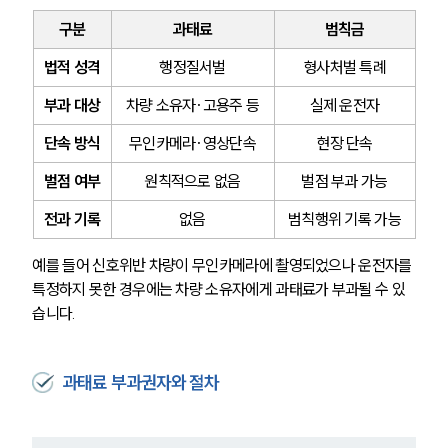
구분
과태료
범칙금
법적 성격
행정질서벌
형사처벌 특례
부과 대상
차량 소유자·고용주 등
실제 운전자
단속 방식
무인카메라·영상단속
현장 단속
벌점 여부
원칙적으로 없음
벌점 부과 가능
전과 기록
없음
범칙행위 기록 가능
예를 들어 신호위반 차량이 무인카메라에 촬영되었으나 운전자를 
특정하지 못한 경우에는 차량 소유자에게 과태료가 부과될 수 있
습니다.
과태료 부과권자와 절차