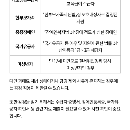
글로벌 파트너 로펌
교육급여 수급자
고객의 소리
통합검색
「한부모가족지원법」상 보호대상자로 결정된 
한부모가족
AI대륜
사람
중증장애인
「장애인복지법」상 장애 정도가 심한 장애인
업무사례
「국가유공자 등 예우 및 지원에 관한 법률」상 
국가유공자
주요 업무사례
상이등급 1급~3급 해당자
사례분석/최신동향
만 19세 미만으로 질서위반행위 당시 
법률정보
미성년자
법률지식인
미성년자인 경우
고객후기
다만 과태료 체납 상태이거나 감경 제외 사유가 존재하는 경우에
는 감경 적용이 제한될 수 있습니다. 
업무분야
또한 감경을 받기 위해서는 수급자 증명서, 장애인등록증, 국가유
음주교통사고대응부 업무
공자 확인서 등 관련 자료 제출이 필요할 수 있어 사전 확인이 중요
전체
합니다.
구성원 소개