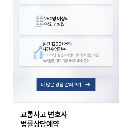
260명 이상
의
주요 구성원
월간
1200+
건의
사건수임건수
*
2026년 1월 변호사협회 경유증표 발급 기준
*대한변협 광고 규정 제4조 제1호 준수
인재채용
만화로 보는 사례
더 많은 강점 살펴보기
교통사고
변호사
법률상담예약