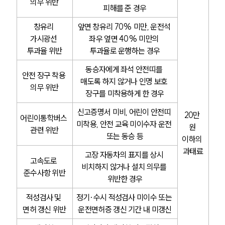
의무 위반
피해를 준 경우
창유리 
앞면 창유리 70% 미만, 운전석 
가시광선 
좌우 옆면 40% 미만의 
투과율 위반
투과율로 운행하는 경우
동승자에게 좌석 안전띠를 
안전 장구 착용 
매도록 하지 않거나 인명 보호 
의무 위반
장구를 미착용하게 한 경우
신고증명서 미비, 어린이 안전띠 
20만 
어린이통학버스 
미착용, 안전 교육 미이수자 운전 
원 
관련 위반
또는 동승 등
이하의 
과태료
고장 자동차의 표지를 상시 
고속도로 
비치하지 않거나 설치 의무를 
준수사항 위반
위반한 경우
적성검사 및 
정기·수시 적성검사 미이수 또는 
면허 갱신 위반
운전면허증 갱신 기간 내 미갱신