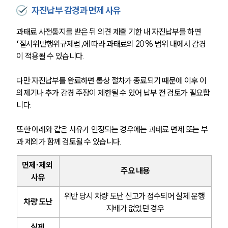
자진납부 감경과 면제 사유
음주운전·교통사고전문변호사추천
과태료 사전통지를 받은 뒤 의견 제출 기한 내 자진납부를 하면 
「질서위반행위규제법」에 따라 과태료의 20% 범위 내에서 감경
소식/자료
이 적용될 수 있습니다. 
언론보도
다만 자진납부를 완료하면 통상 절차가 종료되기 때문에 이후 이
공지사항
의제기나 추가 감경 주장이 제한될 수 있어 납부 전 검토가 필요합
법률 블로그
니다.
법률서식
뉴스레터/브로슈어
세미나
또한 아래와 같은 사유가 인정되는 경우에는 과태료 면제 또는 부
과 제외가 함께 검토될 수 있습니다.
대륜법률상담예약
면제·제외 
주요 내용
사유
대륜법률상담예약
위반 당시 차량 도난 신고가 접수되어 실제 운행 
차량 도난
지배가 없었던 경우
실제 