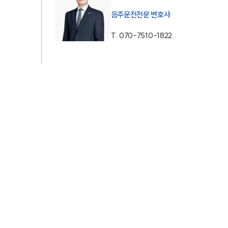
음주운전전문 변호사
AI대륜
T.
070-7510-1822
업무사례
주요 업무사례
사례분석/최신동향
법률정보
법률지식인
고객후기
업무분야
음주교통사고대응부 업무