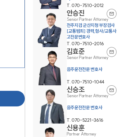
T.
070-7510-2012
안승진
Senior Partner Attorney
전주지검 군산지청 부장검사
[교통범죄] 경력,형사/교통사
고전문변호사
T.
070-7510-2016
김효준
팀소개
Senior Partner Attorney
음주운전전문 변호사
팀소개
T.
070-7510-1044
대륜의 강점
신승조
Senior Partner Attorney
오시는 길
음주운전전문 변호사
글로벌 파트너 로펌
T.
070-5221-3616
고객의 소리
신용훈
Partner Attorney
통합검색