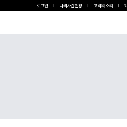
로그인
나의사건현황
고객의 소리
팀소개
업무사례
업무분야