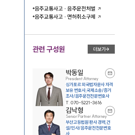
음주교통사고 · 음주운전처벌
음주교통사고 · 면허취소구제
관련 구성원
더보기
박동일
President Attorney
싱가포르 외국법자문사 자격
보유 변호사,국제소송/증거
조사/음주운전전문변호사
T.
070-5221-3616
김낙형
Senior Partner Attorney
부산고등법원 판사 경력,건
설/민사/음주운전전문변호
사