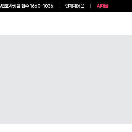
변호사상담 접수
1660-1036
인재채용
AI대륜
구성원 소개
소식/자료