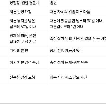
경찰청·관할 경찰서
법원
처분 감경 요청
처분 자체의 위법 여부 다툼
처분 통지를 받은 
처분이 있음을 안 날부터 90일 이내, 
날부터 60일 이내
처분일로부터 1년 이내
경제적 피해, 운전 
측정 절차 위법, 재량권 일탈·남용 여
필요성, 반성 자료
가장 빠른 편
장기 진행 가능성 있음
정지 처분 감경 중심
측정 절차 문제·위법 단속
신속한 감경 요청
처분 자체 취소 필요 사건