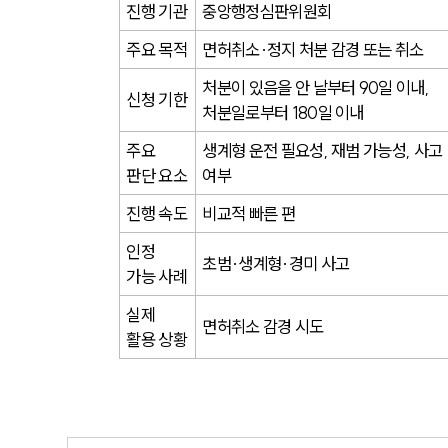
진행 기관
중앙행정심판위원회
주요 목적
면허취소·정지 처분 감경 또는 취소
처분이 있음을 안 날부터 90일 이내, 
신청 기한
처분일로부터 180일 이내
주요 
생계형 운전 필요성, 재범 가능성, 사고 
판단 요소
여부
진행 속도
비교적 빠른 편
인정 
초범·생계형·경미 사고
가능 사례
실제 
면허취소 감경 시도
활용 상황