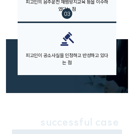
피고인의 음주운전 재범방지교육 등을 이수하
였다는 점
업무분야
음주교통사고대응부 업무
전체
구성원 소개
피고인이 공소사실을 인정하고 반성하고 있다
는 점
음주운전·교통사고전문변호사추천
소식/자료
언론보도
공지사항
법률 블로그
법률서식
successful case
뉴스레터/브로슈어
세미나