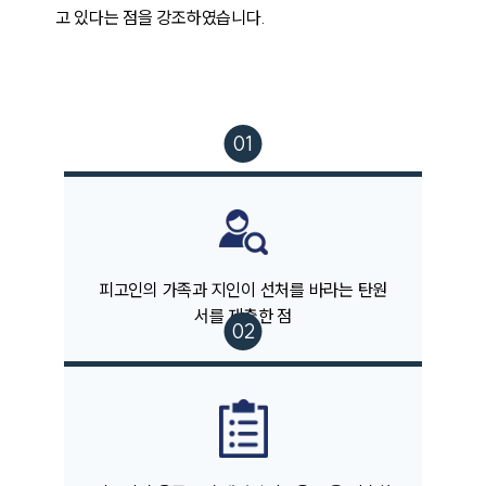
고 있다는 점을 강조하였습니다.
팀소개
팀소개
대륜의 강점
오시는 길
글로벌 파트너 로펌
고객의 소리
통합검색
AI대륜
피고인의 가족과 지인이 선처를 바라는 탄원
서를 제출한 점
업무사례
주요 업무사례
사례분석/최신동향
법률정보
법률지식인
고객후기