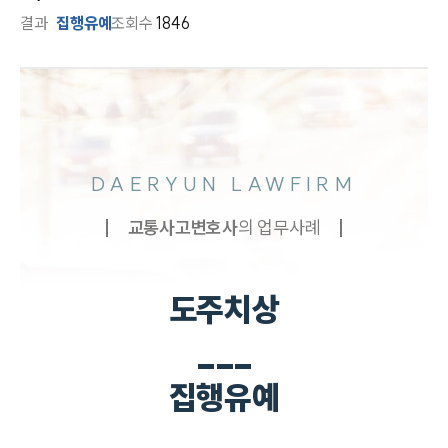
결과
집행유예
조회수
1846
DAERYUN LAWFIRM
교통사고
변호사
의 업무사례
도주치상
___
집행유예