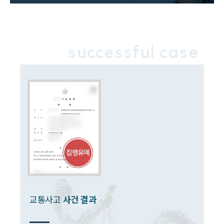
음주운전·교통사고전문변호사추천
소식/자료
successful case
언론보도
공지사항
법률 블로그
법률서식
뉴스레터/브로슈어
세미나
대륜법률상담예약
대륜법률상담예약
교통사고
사건 결과