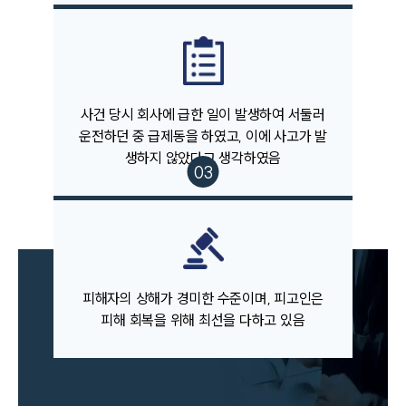
고객의 소리
통합검색
AI대륜
업무사례
사건 당시 회사에 급한 일이 발생하여 서둘러
주요 업무사례
운전하던 중 급제동을 하였고, 이에 사고가 발
사례분석/최신동향
생하지 않았다고 생각하였음
법률정보
법률지식인
고객후기
업무분야
음주교통사고대응부 업무
피해자의 상해가 경미한 수준이며, 피고인은
전체
피해 회복을 위해 최선을 다하고 있음
구성원 소개