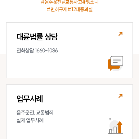
#음주운전
#교통사고
#뺑소니
#면허구제
#12대중과실
대륜법률 상담
전화상담 1660-1036
업무사례
음주운전, 교통범죄 

실제 업무사례