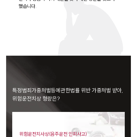
했습니다.
특정범죄가중처벌등에관한법률 위반 가중처벌 받아,
위험운전치상 형량은?
위험운전치사상(음주운전 인피사고)