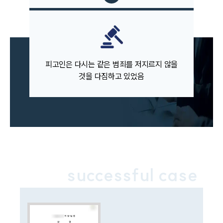
대륜의 강점
오시는 길
글로벌 파트너 로펌
고객의 소리
통합검색
AI대륜
피고인은 다시는 같은 범죄를 저지르지 않을
것을 다짐하고 있었음
업무사례
주요 업무사례
사례분석/최신동향
법률정보
법률지식인
고객후기
successful case
업무분야
음주교통사고대응부 업무
전체