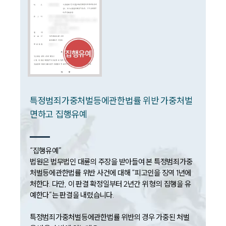
구성원 소개
음주운전·교통사고전문변호사추천
소식/자료
언론보도
특정범죄가중처벌등에관한법률 위반 가중처벌
공지사항
면하고 집행유예
법률 블로그
법률서식
뉴스레터/브로슈어
세미나
“집행유예”

법원은 법무법인 대륜의 주장을 받아들여 본 특정범죄가중
처벌등에관한법률 위반 사건에 대해 “피고인을 징역 1년에 
대륜법률상담예약
처한다. 다만, 이 판결 확정일부터 2년간 위 형의 집행을 유
예한다”는 판결을 내렸습니다.

대륜법률상담예약
특정범죄가중처벌등에관한법률 위반의 경우 가중된 처벌