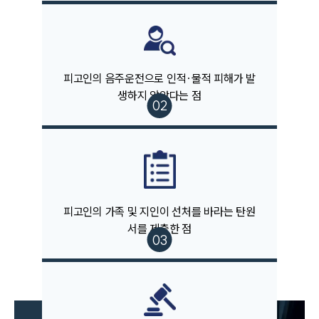
팀소개
팀소개
대륜의 강점
오시는 길
피고인의 음주운전으로 인적·물적 피해가 발
글로벌 파트너 로펌
생하지 않았다는 점
고객의 소리
통합검색
AI대륜
업무사례
주요 업무사례
피고인의 가족 및 지인이 선처를 바라는 탄원
사례분석/최신동향
법률정보
서를 제출한 점
법률지식인
고객후기
업무분야