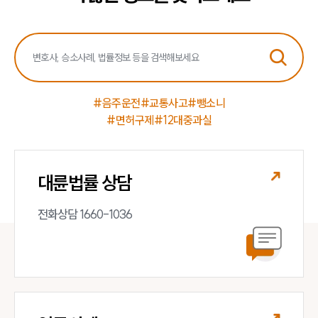
#음주운전
#교통사고
#뺑소니
#면허구제
#12대중과실
대륜법률 상담
전화상담 1660-1036