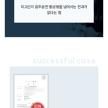
음주교통사고대응부 업무
피고인이 음주운전 벌금형을 넘어서는 전과가
전체
없다는 점
구성원 소개
음주운전·교통사고전문변호사추천
소식/자료
successful case
언론보도
공지사항
법률 블로그
법률서식
뉴스레터/브로슈어
세미나
대륜법률상담예약