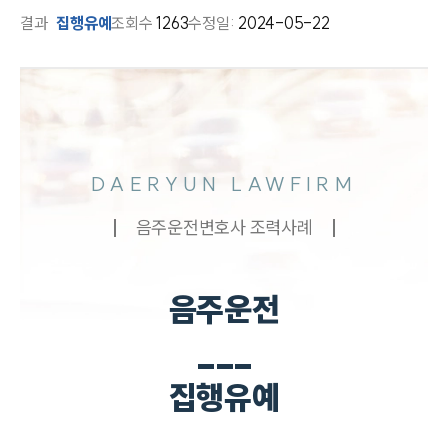
결과
집행유예
조회수
1263
수정일:
2024-05-22
DAERYUN LAWFIRM
음주운전변호사 조력사례
음주운전
___
집행유예