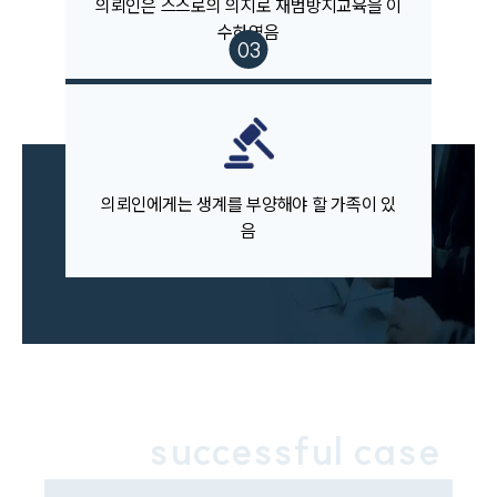
의뢰인은 스스로의 의지로 재범방지교육을 이
수하였음
업무분야
음주교통사고대응부 업무
전체
구성원 소개
의뢰인에게는 생계를 부양해야 할 가족이 있
음
음주운전·교통사고전문변호사추천
소식/자료
언론보도
공지사항
법률 블로그
법률서식
successful case
뉴스레터/브로슈어
세미나