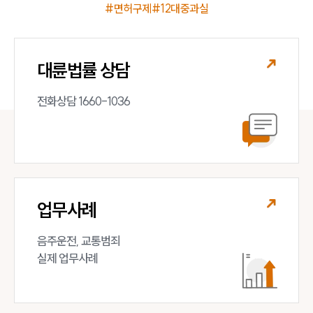
#면허구제
#12대중과실
대륜법률 상담
전화상담 1660-1036
업무사례
음주운전, 교통범죄 

실제 업무사례