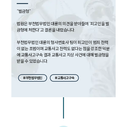
법률서식
뉴스레터/브로슈어
“벌금형”

세미나
법원은 부천법무법인 대륜의 의견을 받아들여 ‘피고인을 벌
금형에 처한다’고 결론을 내렸습니다.

대륜법률상담예약
부천법무법인 대륜의 형사변호사 팀이 피고인이 범죄 전력
대륜법률상담예약
이 없는 초범이며 교통사고 전력도 없다는 점을 강조한 덕분
에 교통사고구속 결과 교통사고 치상 사건에 대해 벌금형을 
#부천법무법인
#교통사고구속