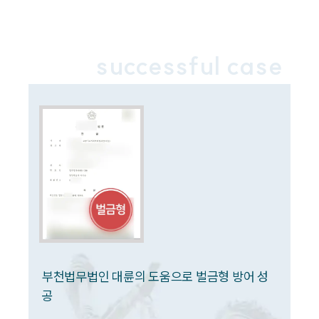
사례분석/최신동향
법률정보
법률지식인
고객후기
successful case
업무분야
음주교통사고대응부 업무
전체
구성원 소개
음주운전·교통사고전문변호사추천
소식/자료
부천법무법인 대륜의 도움으로 벌금형 방어 성
언론보도
공
공지사항
법률 블로그