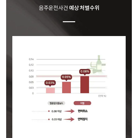
음주운전
사건
예상 처벌수위