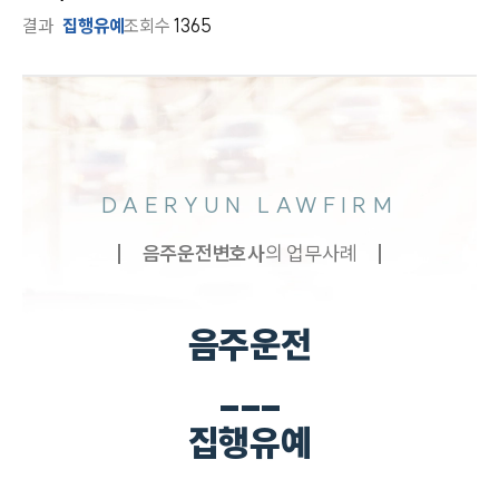
결과
집행유예
조회수
1365
DAERYUN LAWFIRM
음주운전
변호사
의 업무사례
음주운전
___
집행유예