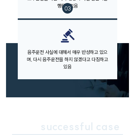
AI대륜
행동이었음
업무사례
주요 업무사례
사례분석/최신동향
법률정보
음주운전 사실에 대해서 매우 반성하고 있으
법률지식인
고객후기
며, 다시 음주운전을 하지 않겠다고 다짐하고
있음
업무분야
음주교통사고대응부 업무
전체
구성원 소개
successful case
음주운전·교통사고전문변호사추천