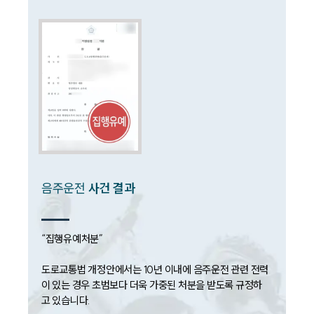
소식/자료
언론보도
공지사항
법률 블로그
법률서식
뉴스레터/브로슈어
세미나
대륜법률상담예약
음주운전
사건 결과
대륜법률상담예약
“집행유예처분”

도로교통법 개정안에서는 10년 이내에 음주운전 관련 전력
이 있는 경우 초범보다 더욱 가중된 처분을 받도록 규정하
고 있습니다.
