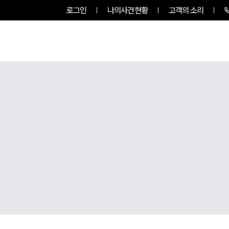
로그인
나의사건현황
고객의 소리
팀소개
업무사례
업무분야
,