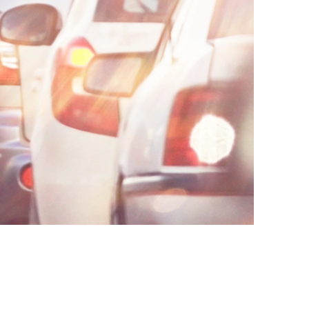
AI대륜
업무사례
주요 업무사례
사례분석/최신동향
법률정보
법률지식인
고객후기
업무분야
음주교통사고대응부 업무