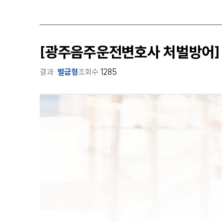
[광주음주운전변호사 처벌방어]
결과
벌금형
조회수
1285