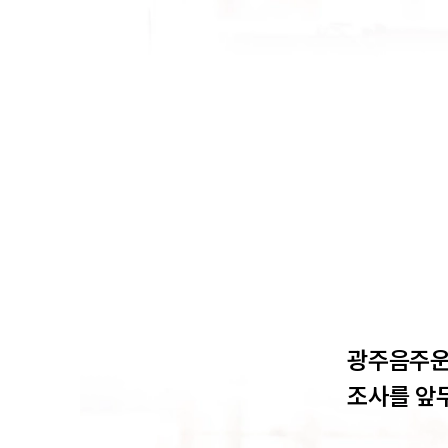
광주음주운
조사를 앞두