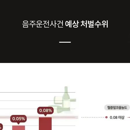
음주운전
사건
예상 처벌수위