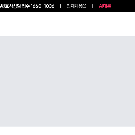
변호사상담 접수
1660-1036
인재채용
AI대륜
구성원 소개
소식/자료