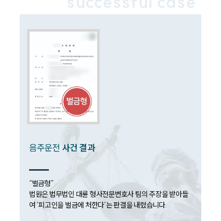
successful case
음주교통사고대응부 업무
전체
구성원 소개
음주운전·교통사고전문변호사추천
소식/자료
언론보도
공지사항
음주운전
사건 결과
법률 블로그
법률서식
뉴스레터/브로슈어
세미나
“벌금형”

법원은 법무법인 대륜 형사전문변호사 팀의 주장을 받아들
여 ‘피고인을 벌금에 처한다’는 판결을 내렸습니다. 

대륜법률상담예약