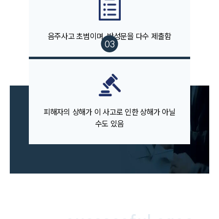
팀소개
팀소개
음주사고 초범이며, 반성문을 다수 제출함
대륜의 강점
오시는 길
글로벌 파트너 로펌
고객의 소리
통합검색
AI대륜
피해자의 상해가 이 사고로 인한 상해가 아닐
업무사례
수도 있음
주요 업무사례
사례분석/최신동향
법률정보
법률지식인
고객후기
업무분야