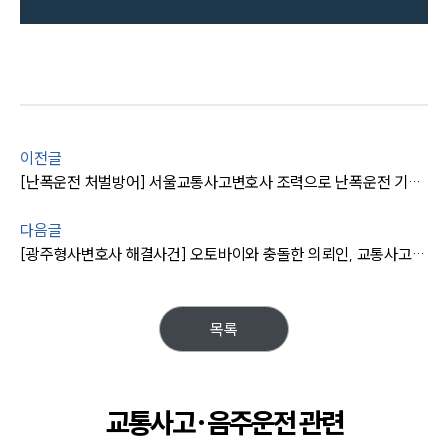
이전글
[난폭운전 처벌방어] 서울교통사고변호사 조력으로 난폭운전 기소유예 처분 받아냄
다음글
[광주형사변호사 해결사건] 오토바이와 충돌한 의뢰인, 교통사고처리특례법위반 혐의 공소기각
목록
교통사고·음주운전 관련