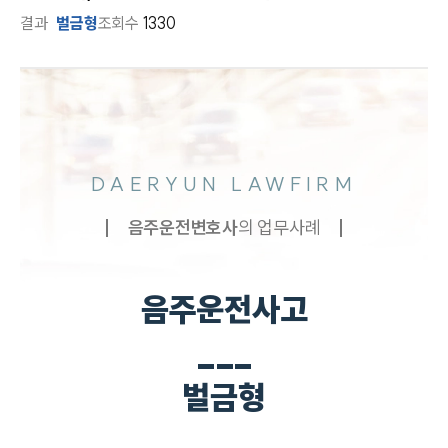
결과
벌금형
조회수
1330
DAERYUN LAWFIRM
음주운전
변호사
의 업무사례
음주운전사고
___
벌금형