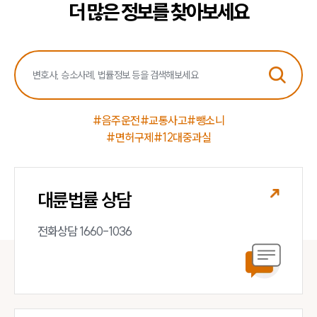
더 많은 정보를 찾아보세요
#음주운전
#교통사고
#뺑소니
#면허구제
#12대중과실
대륜법률 상담
전화상담 1660-1036