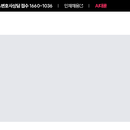
변호사상담 접수
1660-1036
인재채용
AI대륜
구성원 소개
소식/자료