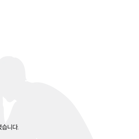
전체
구성원 소개
음주운전·교통사고전문변호사추천
소식/자료
언론보도
공지사항
법률 블로그
법률서식
셨습니다.
뉴스레터/브로슈어