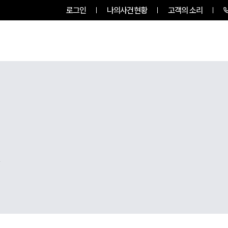
로그인
나의사건현황
고객의 소리
팀소개
업무사례
업무분야
,