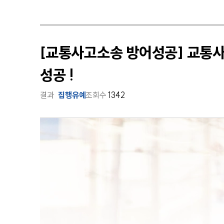
[교통사고소송 방어성공] 교통
성공 !
결과
집행유예
조회수
1342