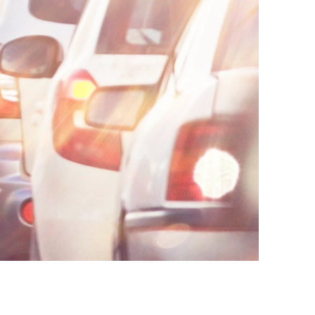
AI대륜
업무사례
주요 업무사례
사례분석/최신동향
법률정보
법률지식인
고객후기
업무분야
음주교통사고대응부 업무