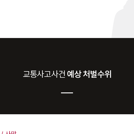
교통사고
사건
예상 처벌수위