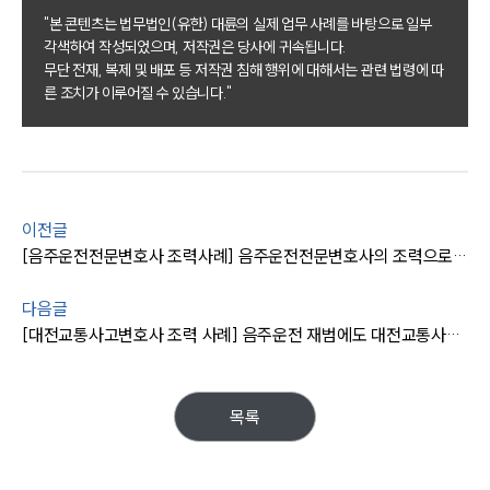
"본 콘텐츠는 법무법인(유한) 대륜의 실제 업무 사례를 바탕으로 일부
각색하여 작성되었으며, 저작권은 당사에 귀속됩니다.
팀소개
무단 전재, 복제 및 배포 등 저작권 침해 행위에 대해서는 관련 법령에 따
른 조치가 이루어질 수 있습니다."
팀소개
대륜의 강점
오시는 길
글로벌 파트너 로펌
고객의 소리
통합검색
이전글
AI대륜
[음주운전전문변호사 조력사례] 음주운전전문변호사의 조력으로 도로교통법위반 소송 결과 집행유예 선고
업무사례
다음글
[대전교통사고변호사 조력 사례] 음주운전 재범에도 대전교통사고변호사 조력으로 집행유예 받아내
주요 업무사례
사례분석/최신동향
법률정보
법률지식인
목록
고객후기