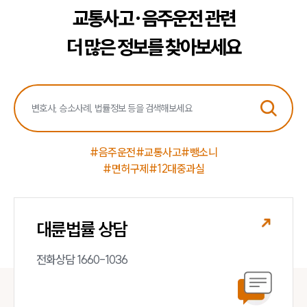
업무분야
교통사고·음주운전 관련
음주교통사고대응부 업무
더 많은 정보를 찾아보세요
전체
구성원 소개
음주운전·교통사고전문변호사추천
#음주운전
#교통사고
#뺑소니
#면허구제
#12대중과실
소식/자료
언론보도
공지사항
대륜법률 상담
법률 블로그
법률서식
뉴스레터/브로슈어
전화상담 1660-1036
세미나