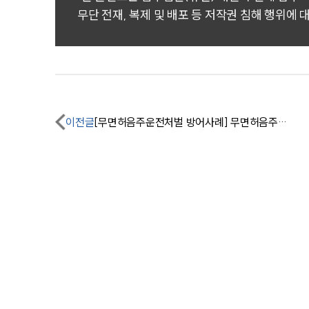
무단 전재, 복제 및 배포 등 저작권 침해 행위에 
이전글
[무면허음주운전처벌 방어사례] 무면허음주운전 및 사고 후 미조치, 사문서위조 집행유예 방어 성공