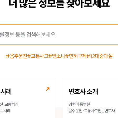
더 많은 정보를 찾아보세요
#음주운전
#교통사고
#뺑소니
#면허구제
#12대중과실
무사례
변호사 소개
, 교통범죄 

경험이 풍부한 

업무사례
음주운전·교통사고전문변호사