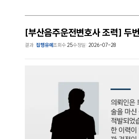
[부산음주운전변호사 조력] 두
결과
집행유예
조회수
25
수정일:
2026-07-28