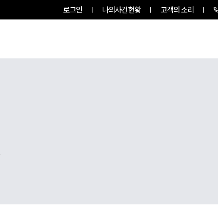
로그인
나의사건현황
고객의 소리
팀소개
업무사례
업무분야
,