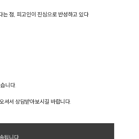
AI대륜
는 점, 피고인이 진심으로 반성하고 있다
업무사례
주요 업무사례
사례분석/최신동향
법률정보
법률지식인
습니다.
고객후기
아오셔서 상담받아보시길 바랍니다.
업무분야
음주교통사고대응부 업무
귀속됩니다.