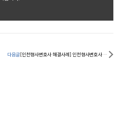
전체
구성원 소개
음주운전·교통사고전문변호사추천
다음글
[인천형사변호사 해결사례] 인천형사변호사 조력으로 음주운전 재범 집행유예 방어
소식/자료
언론보도
공지사항
법률 블로그
법률서식
뉴스레터/브로슈어