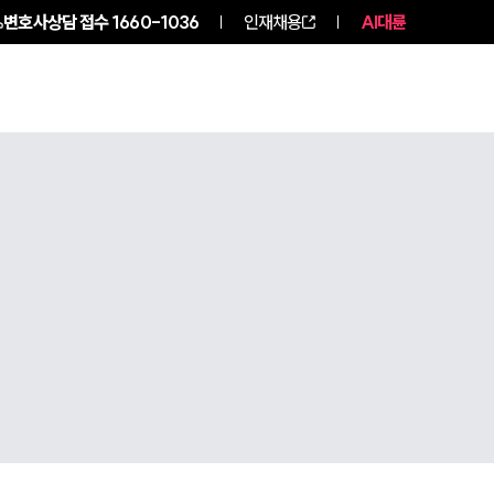
변호사상담 접수
1660-1036
인재채용
AI대륜
구성원 소개
소식/자료