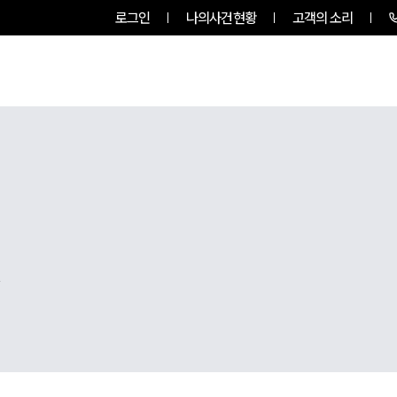
로그인
나의사건현황
고객의 소리
팀소개
업무사례
업무분야
,