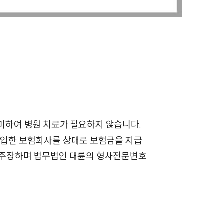
전체
구성원 소개
음주운전·교통사고전문변호사추천
소식/자료
미하여 병원 치료가 필요하지 않습니다.
언론보도
 가입한 보험회사를 상대로 보험금을 지급
공지사항
 주장하며 법무법인 대륜의 형사전문변호
법률 블로그
법률서식
뉴스레터/브로슈어