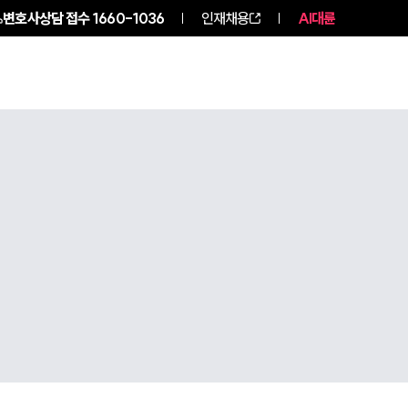
변호사상담 접수
1660-1036
인재채용
AI대륜
구성원 소개
소식/자료