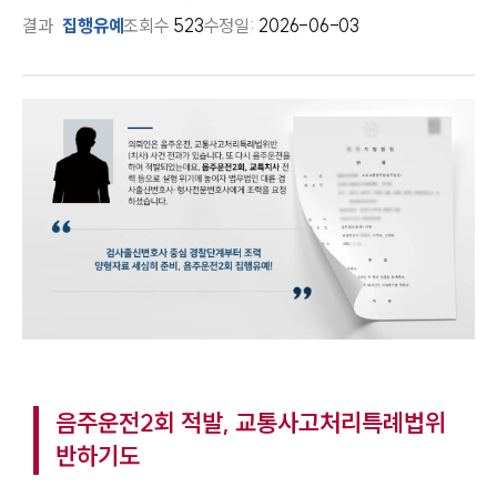
결과
집행유예
조회수
523
수정일:
2026-06-03
음주운전2회 적발, 교통사고처리특례법위
반하기도