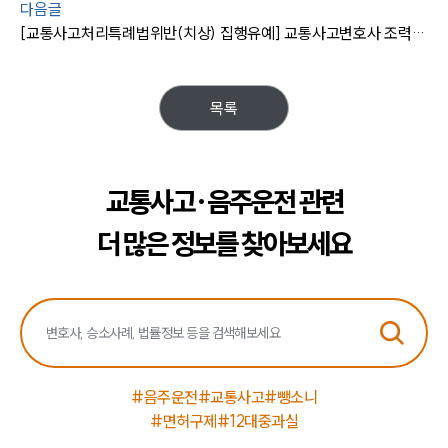
법률정보
다음글
법률지식인
[교통사고처리특례법위반(치상) 집행유예] 교통사고변호사 조력 교통사고치상 금고형 집유
고객후기
업무분야
목록
음주교통사고대응부 업무
전체
교통사고·음주운전 관련
구성원 소개
더 많은 정보를 찾아보세요
음주운전·교통사고전문변호사추천
소식/자료
언론보도
#음주운전
#교통사고
#뺑소니
공지사항
#면허구제
#12대중과실
법률 블로그
법률서식