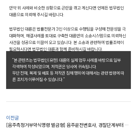
만약 위 사례와 비슷한 상황으로 곤란을 겪고 계신다면 언제든 법무법인
대륜으로 의뢰해 주시길 바랍니다.
법무법인 대륜은 법률전문가 3인 이상으로 수행팀을 구성해 전문성을 극
대화하며, 해결사례를 토대로 구축한 대륜만의 소송시스템으로 의뢰하신
팀소개
사건을 성공으로 이끌어 오고 있습니다. 본 소송과 관련하여 법률조력이
필요하시다면 법무법인 대륜과 함께 준비하시길 바랍니다.
팀소개
"본 콘텐츠는 법무법인(유한) 대륜의 실제 업무 사례를 바탕으로 일부
대륜의 강점
각색하여 작성되었으며, 저작권은 당사에 귀속됩니다.
오시는 길
무단 전재, 복제 및 배포 등 저작권 침해 행위에 대해서는 관련 법령에 따
글로벌 파트너 로펌
른 조치가 이루어질 수 있습니다."
고객의 소리
통합검색
AI대륜
업무사례
이전글
주요 업무사례
[음주측정거부약식명령 벌금형] 음주운전변호사, 경찰단계부터 조력 의뢰인 만족할 만한 결과 얻음
사례분석/최신동향