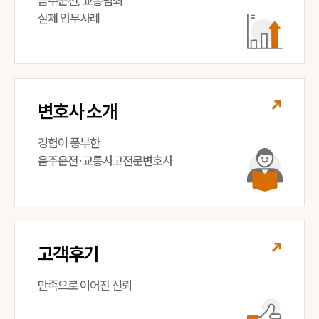
음주운전, 교통범죄 

전체
실제 업무사례
구성원 소개
음주운전·교통사고전문변호사추천
변호사 소개
소식/자료
경험이 풍부한 

음주운전·교통사고전문변호사
언론보도
공지사항
법률 블로그
법률서식
뉴스레터/브로슈어
세미나
고객후기
대륜법률상담예약
만족으로 이어진 신뢰
대륜법률상담예약