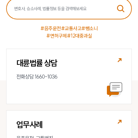
팀소개
대륜의 강점
오시는 길
글로벌 파트너 로펌
#음주운전
#교통사고
#뺑소니
고객의 소리
#면허구제
#12대중과실
통합검색
AI대륜
대륜법률 상담
업무사례
전화상담 1660-1036
주요 업무사례
사례분석/최신동향
법률정보
법률지식인
고객후기
업무분야
업무사례
음주교통사고대응부 업무