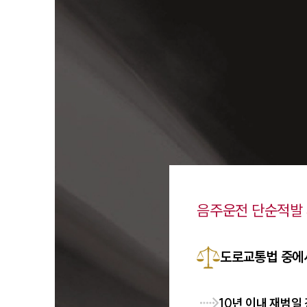
음주운전 단순적발
도로교통법 중에
10년 이내 재범일