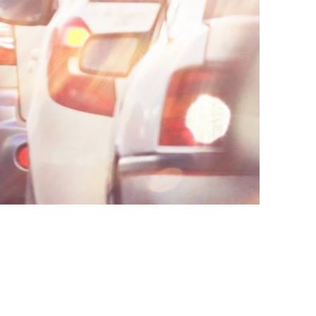
AI대륜
업무사례
주요 업무사례
사례분석/최신동향
법률정보
법률지식인
고객후기
업무분야
음주교통사고대응부 업무