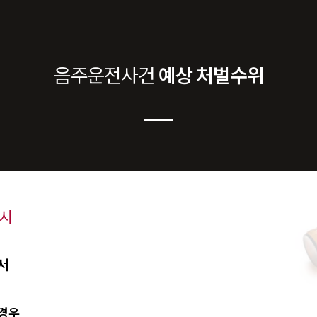
음주운전
사건
예상 처벌수위
 시
서
 경우