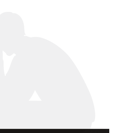
전체
구성원 소개
음주운전·교통사고전문변호사추천
소식/자료
언론보도
공지사항
법률 블로그
법률서식
뉴스레터/브로슈어