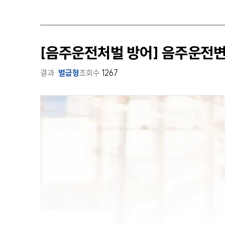
[음주운전처벌 방어] 음주운전
결과
벌금형
조회수
1267