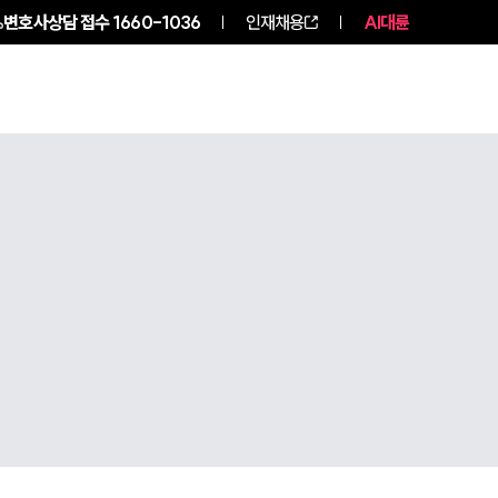
변호사상담 접수
1660-1036
인재채용
AI대륜
구성원 소개
소식/자료