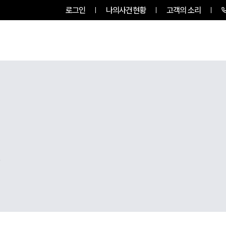
로그인
나의사건현황
고객의 소리
팀소개
업무사례
업무분야
,