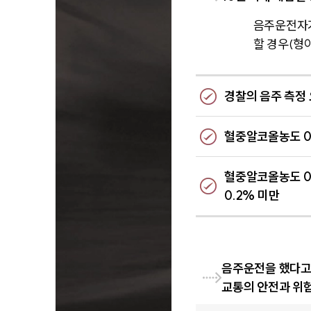
음주운전자가
할 경우(형
경찰의 음주 측정
혈중알코올농도 0
혈중알코올농도 0
0.2% 미만
음주운전을 했다고
교통의 안전과 위험