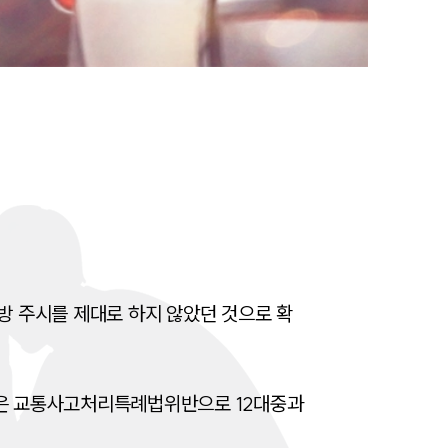
전체
구성원 소개
음주운전·교통사고전문변호사추천
소식/자료
언론보도
공지사항
방 주시를 제대로 하지 않았던 것으로 확
법률 블로그
법률서식
인은 교통사고처리특례법위반으로 12대중과
뉴스레터/브로슈어