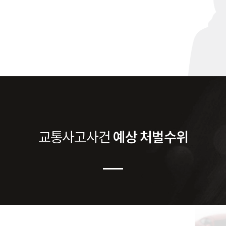
교통사고
사건
예상 처벌수위