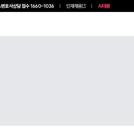
변호사상담 접수
1660-1036
인재채용
AI대륜
구성원 소개
소식/자료