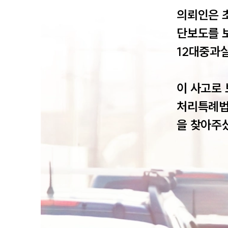
의뢰인은 
단보도를 
12대중과
이 사고로 
처리특례법
을 찾아주