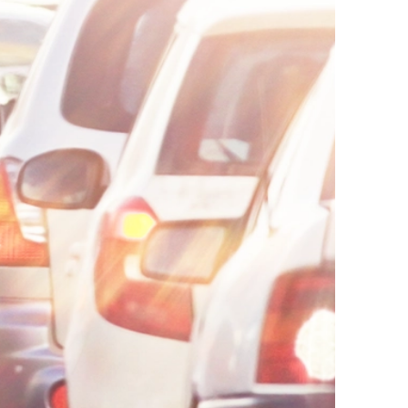
AI대륜
업무사례
주요 업무사례
사례분석/최신동향
법률정보
법률지식인
고객후기
업무분야
음주교통사고대응부 업무