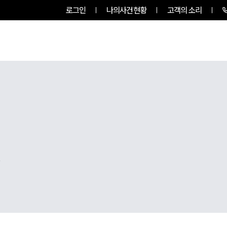
로그인
나의사건현황
고객의 소리
팀소개
업무사례
업무분야
,