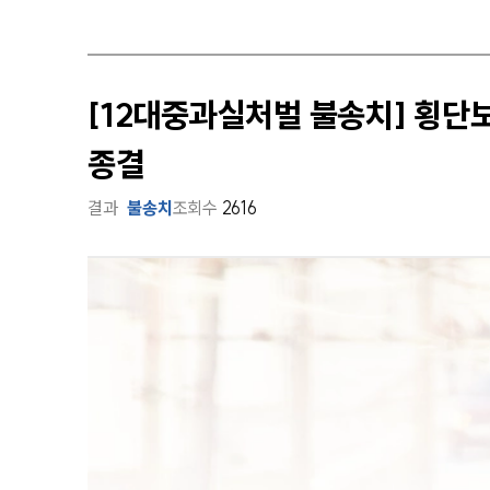
[12대중과실처벌 불송치] 횡
종결
결과
불송치
조회수
2616