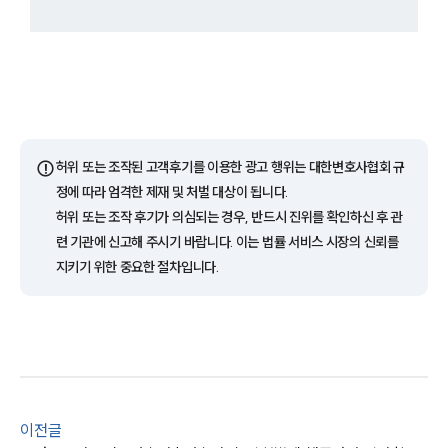
사례분석/최신동향
법률정보
법률지식인
고객후기
업무분야
⚠️
허위 또는 조작된 고객후기를 이용한 광고 행위는 대한변호사협회 규
음주교통사고대응부 업무
전체
정에 따라 엄격한 제재 및 처벌 대상이 됩니다.
허위 또는 조작 후기가 의심되는 경우, 반드시 진위를 확인하신 후 관
련 기관에 신고해 주시기 바랍니다. 이는 법률 서비스 시장의 신뢰를
구성원 소개
지키기 위한 중요한 절차입니다.
음주운전·교통사고전문변호사추천
소식/자료
언론보도
공지사항
이전글
법률 블로그