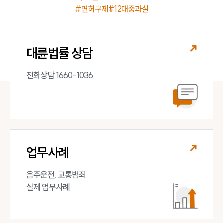
#면허구제
#12대중과실
대륜법률 상담
전화상담 1660-1036
업무사례
음주운전, 교통범죄 

실제 업무사례