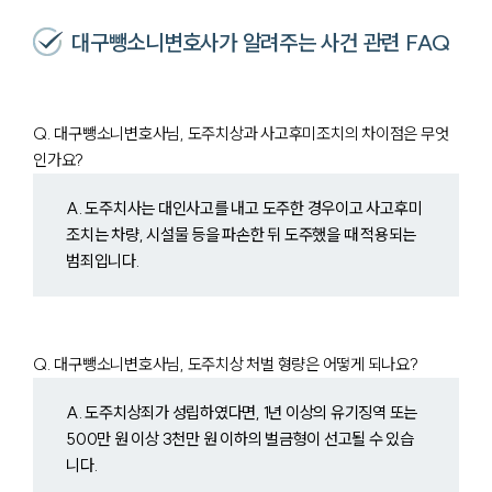
대구뺑소니변호사가 알려주는 사건 관련 FAQ
Q. 대구뺑소니변호사님, 도주치상과 사고후미조치의 차이점은 무엇
인가요?
팀소개
A. 도주치사는 대인사고를 내고 도주한 경우이고 사고후미
팀소개
조치는 차량, 시설물 등을 파손한 뒤 도주했을 때 적용되는
대륜의 강점
범죄입니다.
오시는 길
글로벌 파트너 로펌
고객의 소리
통합검색
AI대륜
Q. 대구뺑소니변호사님, 도주치상 처벌 형량은 어떻게 되나요?
A. 도주치상죄가 성립하였다면, 1년 이상의 유기징역 또는
업무사례
500만 원 이상 3천만 원 이하의 벌금형이 선고될 수 있습
니다.
주요 업무사례