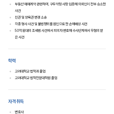
업무사례
부동산 매매계약 관련하여, 구두약정 사항 입증해 의뢰인이 전부 승소한
주요 업무사례
사건
사례분석/최신동향
친권 및 양육권 변경 소송
법률정보
각종 형사 사건 및 불법행위를 원인으로 한 손해배상 사건
법률지식인
50억 원대의 조세범 사건에서 피의자 변호해 수사단계에서 무혐의 받
고객후기
은 사건
업무분야
음주교통사고대응부 업무
학력
전체
고려대학교 법학과 졸업
고려대학교 법학전문대학원 졸업
구성원 소개
음주운전·교통사고전문변호사추천
자격 취득
소식/자료
변호사