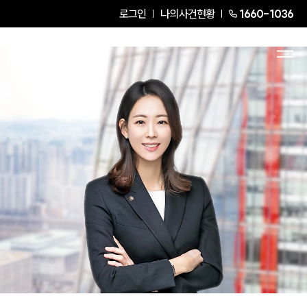
로그인
나의사건현황
1660-1036
한도영
Partner Attorney