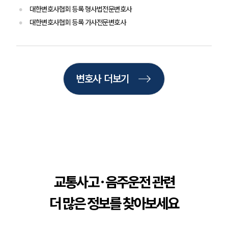
언론보도
대한변호사협회 등록 형사법전문변호사
공지사항
대한변호사협회 등록 가사전문변호사
법률 블로그
법률서식
뉴스레터/브로슈어
세미나
변호사 더보기
대륜법률상담예약
대륜법률상담예약
교통사고·음주운전 관련
더 많은 정보를 찾아보세요