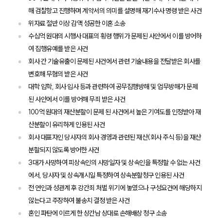
해 검찰항고 진행하며 계약서의 의미를 설명해 재기수사 명령 받은 사건
위자료 절반 이상 감액 성공한 이혼 소송
수십억 원대의 시행사 대표의 횡령 행위가 문제된 사안에서 이를 방어하
여 집행유예를 받은 사건
회사 간 기술유출이 문제된 사건에서 관련 기술내용을 전달받은 회사를
변호해 무혐의 받은 사건
대학 입학, 회사 입사 등과 관련하여 공무집행방해 및 업무방해가 문제
된 사안에서 이를 방어해 무죄 받은 사건
팀소개
100억 원대의 재산분할이 문제 된 사건에서 높은 기여도를 인정받아 재
산분할이 유리하게 인용된 사건
팀소개
회사 대표자인 당사자의 회사 경영과 관련된 재산(회사 주식 등)을 재산
대륜의 강점
오시는 길
분할되지 않도록 방어한 사건
글로벌 파트너 로펌
3대가 사망하여 피상속인의 사망일자 및 상속인을 특정할 수 없는 사건
고객의 소리
에서, 당사자 및 상속개시일 특정하여 상속분할청구 인용된 사건
통합검색
전 연인과 성관계 후 강간죄 처벌 위기에 놓였으나 구성요건에 해당하지
AI대륜
않는다고 주장하여 불송치 결정 받은 사건
혼인 파탄에 이르게 한 상간남 상대로 손해배상 청구 소송