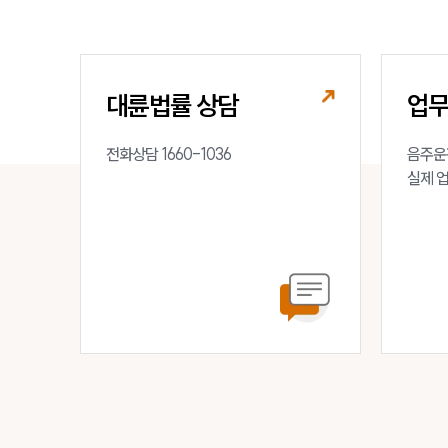
대륜법률 상담
업
전화상담 1660-1036
음주운전
실제 