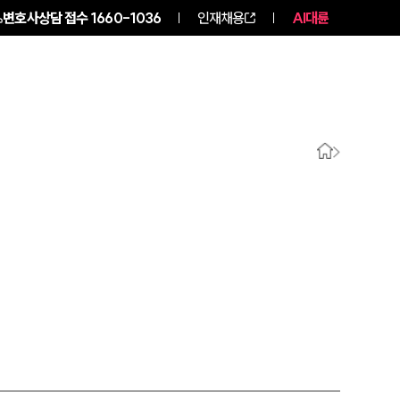
변호사상담 접수
1660-1036
인재채용
AI대륜
구성원 소개
소식/자료