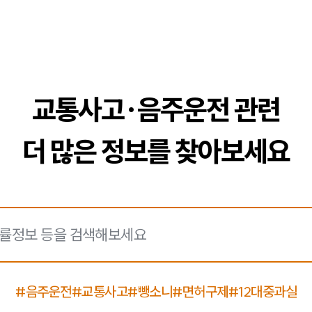
교통사고·음주운전 관련
더 많은 정보를 찾아보세요
#음주운전
#교통사고
#뺑소니
#면허구제
#12대중과실