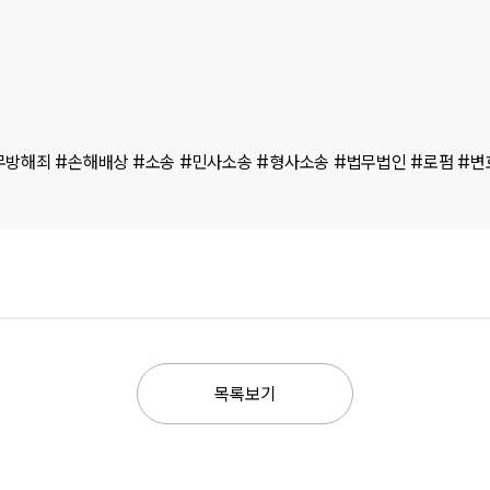
무방해죄 #손해배상 #소송 #민사소송 #형사소송 #법무법인 #로펌 #
목록보기