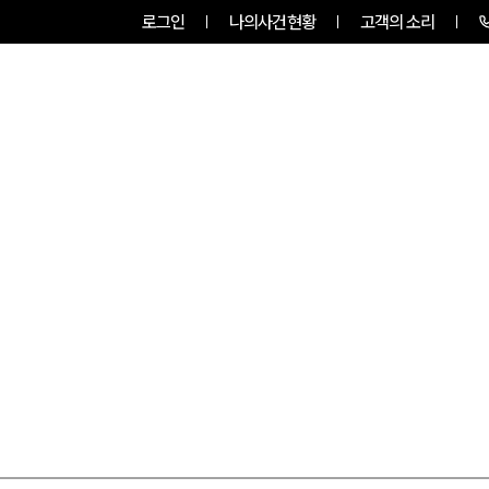
로그인
나의사건현황
고객의 소리
팀소개
업무사례
업무분야