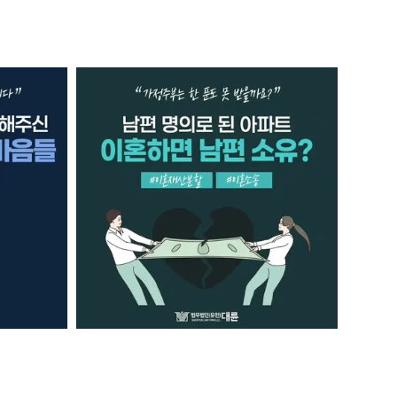
AI대륜
업무사례
주요 업무사례
사례분석/최신동향
법률정보
법률지식인
고객후기
업무분야
음주교통사고대응부 업무