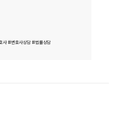
변호사 #변호사상담 #법률상담
팀소개
팀소개
대륜의 강점
오시는 길
글로벌 파트너 로펌
고객의 소리
통합검색