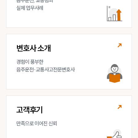
음주운전, 교통범죄 

전체
실제 업무사례
구성원 소개
음주운전·교통사고전문변호사추천
변호사 소개
소식/자료
경험이 풍부한 

음주운전·교통사고전문변호사
언론보도
공지사항
법률 블로그
법률서식
뉴스레터/브로슈어
세미나
고객후기
대륜법률상담예약
만족으로 이어진 신뢰
대륜법률상담예약