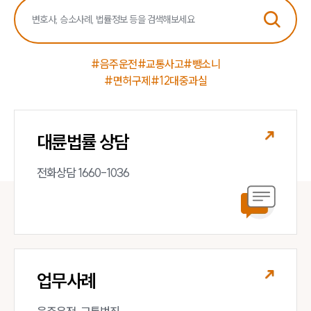
팀소개
대륜의 강점
오시는 길
글로벌 파트너 로펌
#음주운전
#교통사고
#뺑소니
고객의 소리
#면허구제
#12대중과실
통합검색
AI대륜
대륜법률 상담
업무사례
전화상담 1660-1036
주요 업무사례
사례분석/최신동향
법률정보
법률지식인
고객후기
업무분야
업무사례
음주교통사고대응부 업무