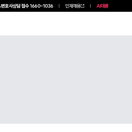
변호사상담 접수
1660-1036
인재채용
AI대륜
구성원 소개
소식/자료