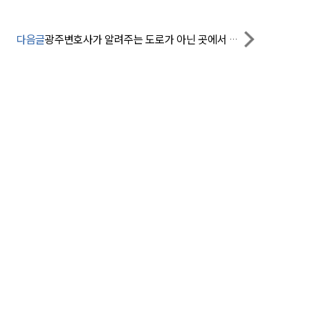
팀소개
다음글
광주변호사가 알려주는 도로가 아닌 곳에서 음주운전을 했다면?
대륜의 강점
오시는 길
글로벌 파트너 로펌
고객의 소리
통합검색
AI대륜
업무사례
주요 업무사례
사례분석/최신동향