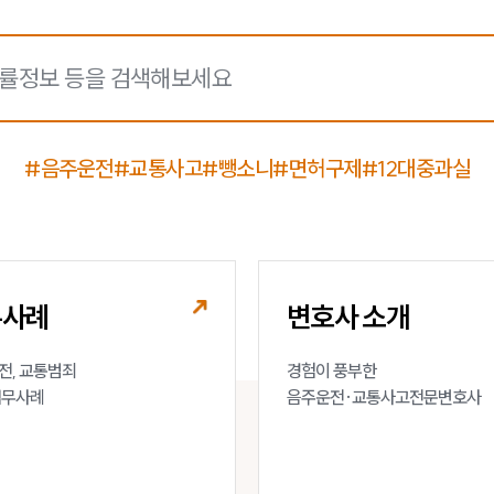
#음주운전
#교통사고
#뺑소니
#면허구제
#12대중과실
무사례
변호사 소개
, 교통범죄 

경험이 풍부한 

업무사례
음주운전·교통사고전문변호사