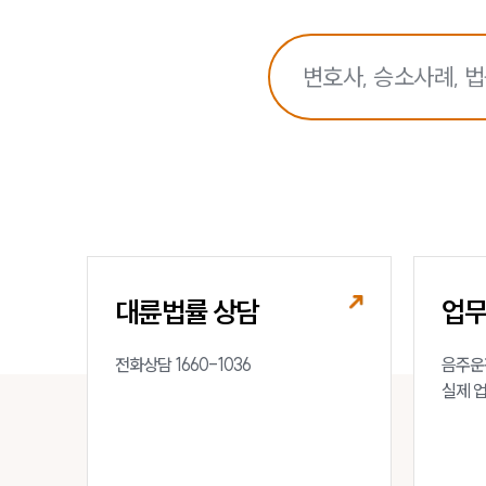
대륜법률 상담
업
전화상담 1660-1036
음주운전
실제 