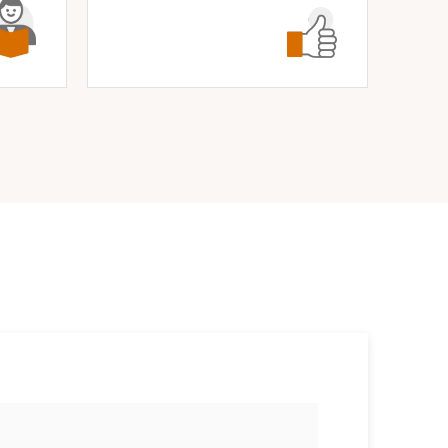
소식/자료
언론보도
공지사항
법률 블로그
법률서식
뉴스레터/브로슈어
세미나
대륜법률상담예약
대륜법률상담예약