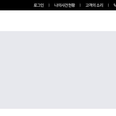
로그인
나의사건현황
고객의 소리
팀소개
업무사례
업무분야