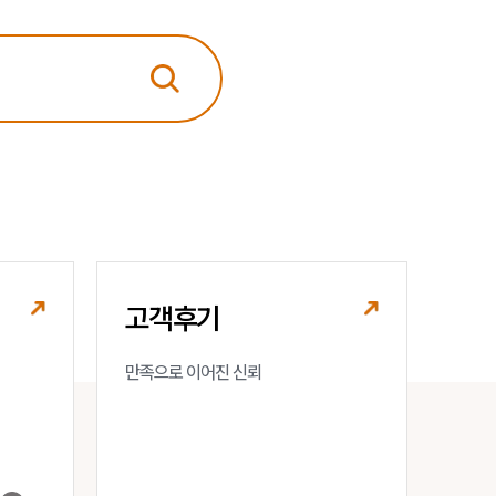
법률정보
법률지식인
고객후기
업무분야
음주교통사고대응부 업무
전체
고객후기
구성원 소개
만족으로 이어진 신뢰
음주운전·교통사고전문변호사추천