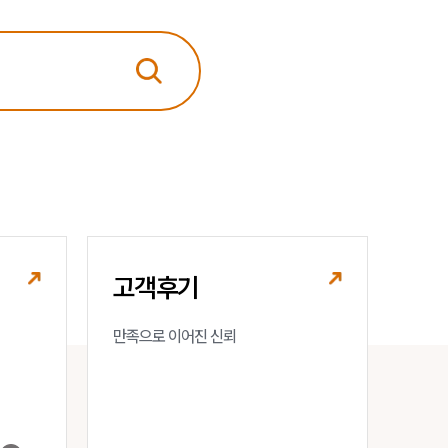
법률정보
법률지식인
고객후기
업무분야
음주교통사고대응부 업무
전체
고객후기
구성원 소개
만족으로 이어진 신뢰
음주운전·교통사고전문변호사추천