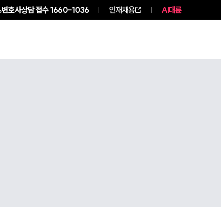
변호사상담 접수
1660-1036
인재채용
AI대륜
구성원 소개
소식/자료