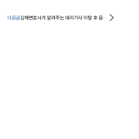
팀소개
다음글
김해변호사가 알려주는 대리기사 이탈 후 음주운전을 했다면
대륜의 강점
오시는 길
글로벌 파트너 로펌
고객의 소리
통합검색
AI대륜
업무사례
주요 업무사례
사례분석/최신동향