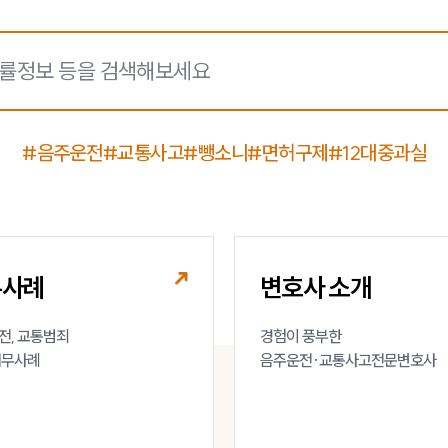
#음주운전
#교통사고
#뺑소니
#면허구제
#12대중과실
무사례
변호사 소개
, 교통범죄 

경험이 풍부한 

업무사례
음주운전·교통사고전문변호사