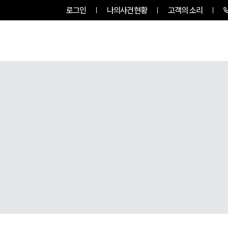
로그인
나의사건현황
고객의 소리
팀소개
업무사례
업무분야