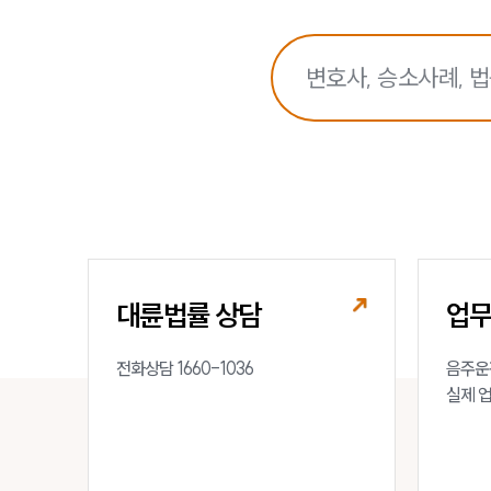
대륜법률 상담
업
전화상담 1660-1036
음주운전
실제 