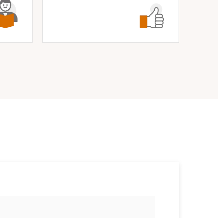
소식/자료
언론보도
공지사항
법률 블로그
법률서식
뉴스레터/브로슈어
세미나
대륜법률상담예약
대륜법률상담예약