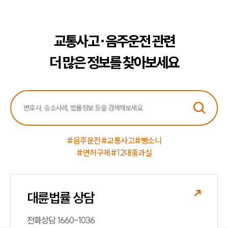
교통사고·음주운전 관련
더 많은 정보를 찾아보세요
#음주운전
#교통사고
#뺑소니
#면허구제
#12대중과실
대륜법률 상담
전화상담 1660-1036