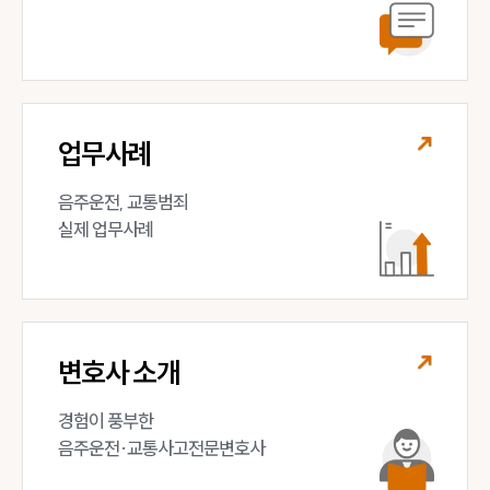
업무사례
음주운전, 교통범죄 

실제 업무사례
변호사 소개
경험이 풍부한 

음주운전·교통사고전문변호사