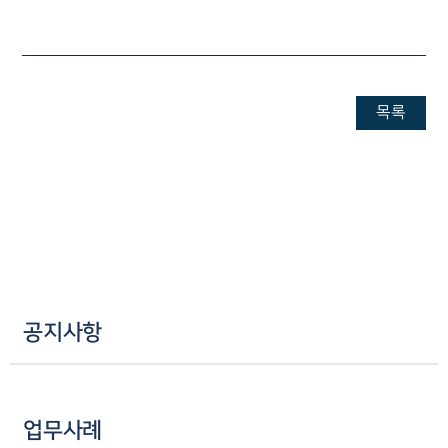
업무사례
주요 업무사례
사례분석/최신동향
목록
법률정보
법률지식인
고객후기
업무분야
음주교통사고대응부 업무
전체
공지사항
구성원 소개
음주운전·교통사고전문변호사추천
업무사례